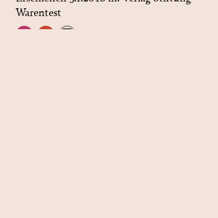
Warentest
Nicht weniger, sondern besser essen
lautet die Devise! Superfood ist nicht
immer super und Pommes sind besser als
ihr Ruf: Dieses Buch entlarvt
hartnäckige Ernährungsmythen mit
wissenschaftlich fundierten Antworten
und liefert zudem zahlreiche Tricks, um
mühelos auf eine gesunde Ernährung
umzustellen. 30 praktische Rezepte
helfen, die guten Vorsätze im
Handumdrehen in die Tat umzusetzen.